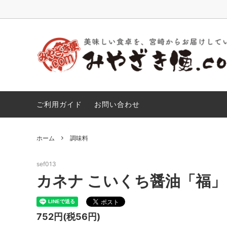
宮崎牛
ギフトにおすすめ
宮崎のいりこやさん 川野海産
豚肉
調味料
ご利用ガイド
お問い合わせ
ホーム
調味料
sef013
カネナ こいくち醤油「福」
752円(税56円)