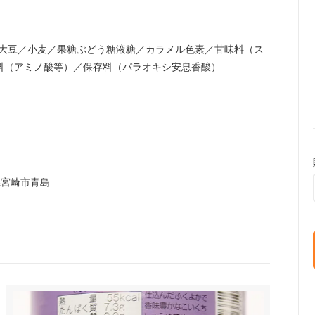
工大豆／小麦／果糖ぶどう糖液糖／カラメル色素／甘味料（ス
料（アミノ酸等）／保存料（パラオキシ安息香酸）
県宮崎市青島