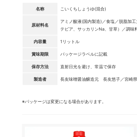
名称
こいくちしょうゆ(混合)
アミノ酸液(国内製造)／食塩／脱脂加
原材料名
テビア、サッカリンNa、甘草）／調味
内容量
1リットル
賞味期限
パッケージラベルに記載
保存方法
直射日光を避け、常温で保存
製造者
長友味噌醤油醸造元 長友悠子／宮崎
※パッケージは変更になる場合があります。