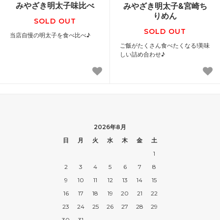
みやざき明太子味比べ
みやざき明太子&宮崎ち
りめん
SOLD OUT
SOLD OUT
当店自慢の明太子を食べ比べ♪
ご飯がたくさん食べたくなる!美味
しい詰め合わせ♪
2026年8月
日
月
火
水
木
金
土
1
2
3
4
5
6
7
8
9
10
11
12
13
14
15
16
17
18
19
20
21
22
23
24
25
26
27
28
29
30
31